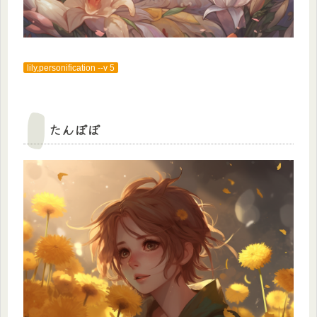
lily,personification --v 5
たんぽぽ