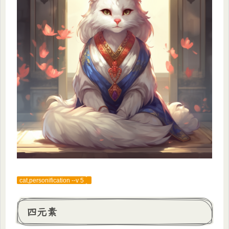
cat,personification --v 5
四元素