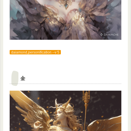
daiamond,personification --v 5
金