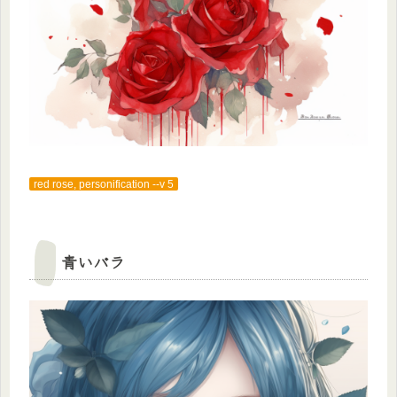
red rose, personification --v 5
青いバラ