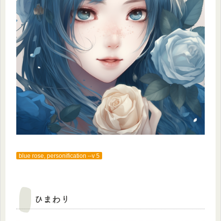
blue rose, personification --v 5
ひまわり