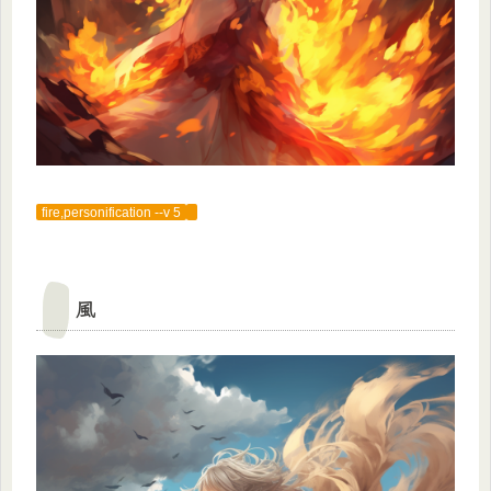
fire,personification --v 5
風