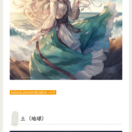
breeze,personification --v 5
土（地球）