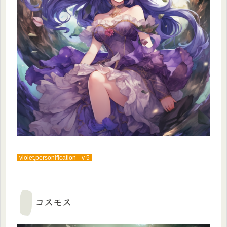
violet,personification --v 5
コスモス