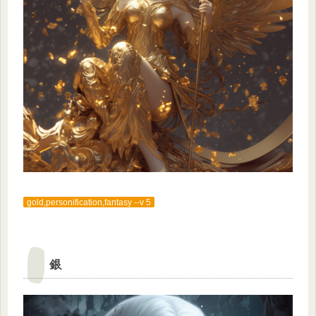
gold,personification,fantasy --v 5
銀