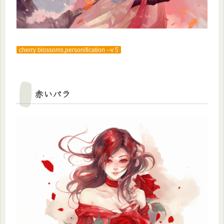
cherry blossoms,personification --v 5
赤いバラ