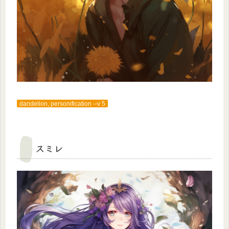
dandelion, personification --v 5
スミレ