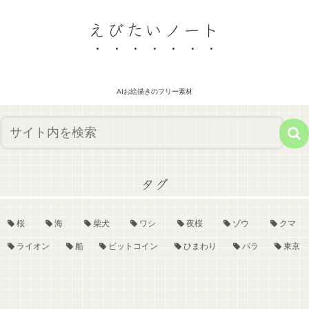
えびたいノート
AIお絵描きのフリー素材
タグ
桜
海
柴犬
ワシ
夜桜
ゾウ
クマ
ライオン
船
ビットコイン
ひまわり
バラ
東京