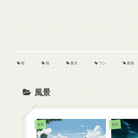
桜
海
柴犬
ワシ
夜桜
風景
風景
風景