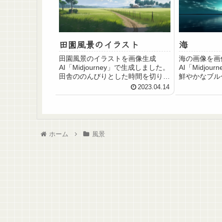
田園風景のイラスト
海
田園風景のイラストを画像生成
海の画像を画
AI「Midjourney」で生成しました。
AI「Midjo
田舎ののんびりとした時間を切り取
鮮やかなブル
った風景イラスト
2023.04.14
ホーム
風景