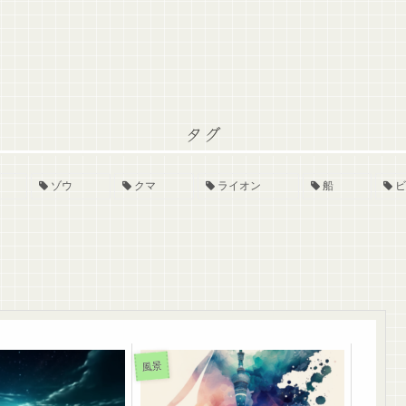
タグ
ゾウ
クマ
ライオン
船
ビ
風景