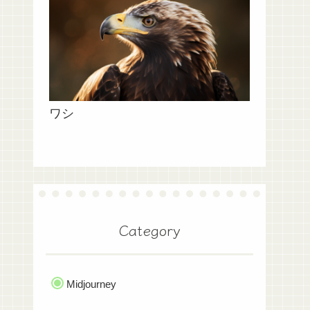
ワシ
Category
Midjourney